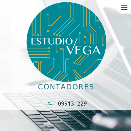
Saltar
al
contenido
099131229