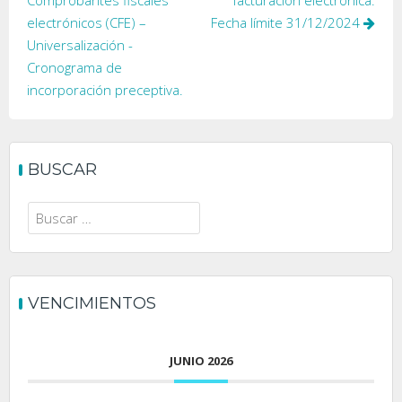
Comprobantes fiscales
facturación electrónica.
entradas
electrónicos (CFE) –
Fecha límite 31/12/2024
Universalización -
Cronograma de
incorporación preceptiva.
BUSCAR
Buscar:
VENCIMIENTOS
JUNIO 2026