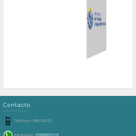
Contacto
Teléfono: 099-131229
WhatsApp:
+59899131229